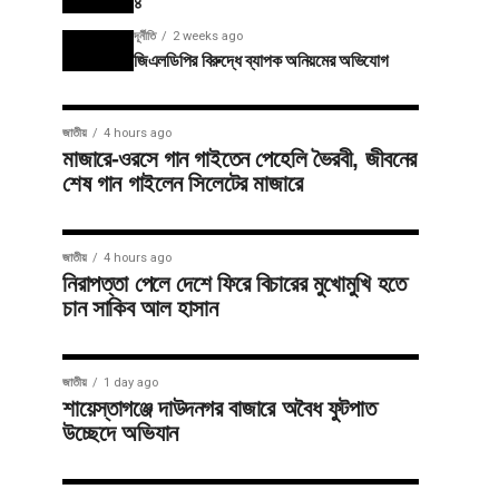
৪
দূর্নীতি
2 weeks ago
জিএলডিপির বিরুদ্ধে ব্যাপক অনিয়মের অভিযোগ
জাতীয়
4 hours ago
মাজারে-ওরসে গান গাইতেন পেহেলি ভৈরবী, জীবনের
শেষ গান গাইলেন সিলেটের মাজারে
জাতীয়
4 hours ago
নিরাপত্তা পেলে দেশে ফিরে বিচারের মুখোমুখি হতে
চান সাকিব আল হাসান
জাতীয়
1 day ago
শায়েস্তাগঞ্জে দাউদনগর বাজারে অবৈধ ফুটপাত
উচ্ছেদে অভিযান