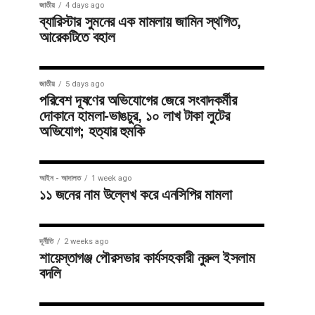
জাতীয়
4 days ago
ব্যারিস্টার সুমনের এক মামলায় জামিন স্থগিত,
আরেকটিতে বহাল
জাতীয়
5 days ago
পরিবেশ দূষণের অভিযোগের জেরে সংবাদকর্মীর
দোকানে হামলা-ভাঙচুর, ১০ লাখ টাকা লুটের
অভিযোগ; হত্যার হুমকি
আইন - আদালত
1 week ago
১১ জনের নাম উল্লেখ করে এনসিপির মামলা
দূর্নীতি
2 weeks ago
শায়েস্তাগঞ্জ পৌরসভার কার্যসহকারী নুরুল ইসলাম
বদলি