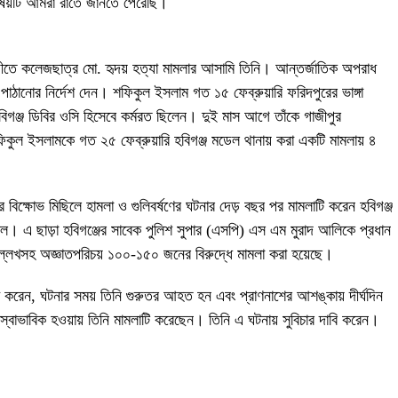
। বিষয়টি আমরা রাতে জানতে পেরেছি।
ীতে কলেজছাত্র মো. হৃদয় হত্যা মামলার আসামি তিনি। আন্তর্জাতিক অপরাধ
পাঠানোর নির্দেশ দেন। শফিকুল ইসলাম গত ১৫ ফেব্রুয়ারি ফরিদপুরের ভাঙ্গা
গঞ্জ ডিবির ওসি হিসেবে কর্মরত ছিলেন। দুই মাস আগে তাঁকে গাজীপুর
কুল ইসলামকে গত ২৫ ফেব্রুয়ারি হবিগঞ্জ মডেল থানায় করা একটি মামলায় ৪
িক্ষোভ মিছিলে হামলা ও গুলিবর্ষণের ঘটনার দেড় বছর পর মামলাটি করেন হবিগঞ্জ
। এ ছাড়া হবিগঞ্জের সাবেক পুলিশ সুপার (এসপি) এস এম মুরাদ আলিকে প্রধান
লেখসহ অজ্ঞাতপরিচয় ১০০-১৫০ জনের বিরুদ্ধে মামলা করা হয়েছে।
 করেন, ঘটনার সময় তিনি গুরুতর আহত হন এবং প্রাণনাশের আশঙ্কায় দীর্ঘদিন
বাভাবিক হওয়ায় তিনি মামলাটি করেছেন। তিনি এ ঘটনায় সুবিচার দাবি করেন।