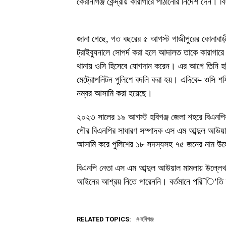
কেরানীগঞ্জ কেন্দ্রীয় কারাগারে পাঠানোর নির্দেশ দেন
জানা গেছে, গত বছরের ৫ আগস্ট গাজীপুরের কোনাবাড়
ট্রাইব্যুনালে সোপর্দ করা হলে আদালত তাকে কারাগারে 
থানায় ওসি হিসেবে যোগদান করেন। এর আগে তিনি হবি
মেট্রোপলিটন পুলিশে বদলি করা হয়। এদিকে- ওসি শফি
নম্বর আসামি করা হয়েছে।
২০২৩ সালের ১৯ আগস্ট হবিগঞ্জ জেলা শহরে বিএনপির ব
পৌর বিএনপির সাধারণ সম্পাদক এস এম আব্দুল আউয়াল
আসামি করে পুলিশের ১৮ সদস্যসহ ৭৫ জনের নাম উল্
বিএনপি নেতা এস এম আব্দুল আউয়াল মামলায় উল্লেখ
আইনের আশ্রয় নিতে পারেননি। বর্তমানে পরি¯ি’তি স্
RELATED TOPICS:
হবিগঞ্জ