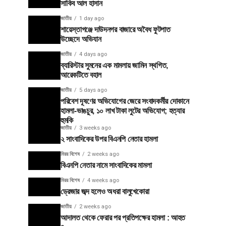
সাকিব আল হাসান
জাতীয়
1 day ago
শায়েস্তাগঞ্জে দাউদনগর বাজারে অবৈধ ফুটপাত
উচ্ছেদে অভিযান
জাতীয়
4 days ago
ব্যারিস্টার সুমনের এক মামলায় জামিন স্থগিত,
আরেকটিতে বহাল
জাতীয়
5 days ago
পরিবেশ দূষণের অভিযোগের জেরে সংবাদকর্মীর দোকানে
হামলা-ভাঙচুর, ১০ লাখ টাকা লুটের অভিযোগ; হত্যার
হুমকি
জাতীয়
3 weeks ago
২ সাংবাদিকের উপর বিএনপি নেতার হামলা
মিরর বিশেষ
2 weeks ago
বিএনপি নেতার নামে সাংবাদিকের মামলা
মিরর বিশেষ
4 weeks ago
ড্রেজার জব্দ হলেও অধরা বালুখেকোরা
জাতীয়
2 weeks ago
আদালত থেকে ফেরার পর প্রতিপক্ষের হামলা : আহত