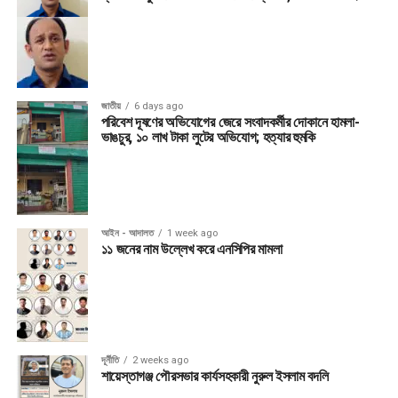
জাতীয়
6 days ago
পরিবেশ দূষণের অভিযোগের জেরে সংবাদকর্মীর দোকানে হামলা-
ভাঙচুর, ১০ লাখ টাকা লুটের অভিযোগ; হত্যার হুমকি
আইন - আদালত
1 week ago
১১ জনের নাম উল্লেখ করে এনসিপির মামলা
দূর্নীতি
2 weeks ago
শায়েস্তাগঞ্জ পৌরসভার কার্যসহকারী নুরুল ইসলাম বদলি