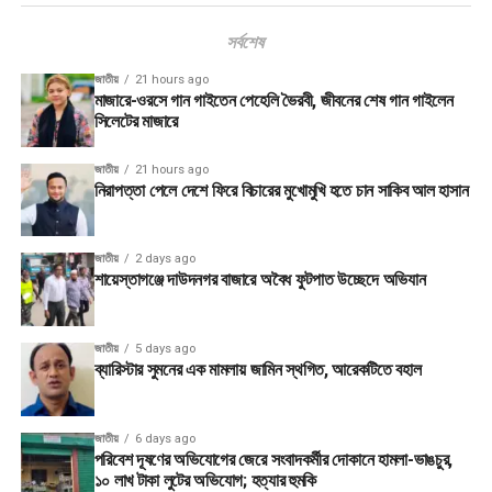
সর্বশেষ
জাতীয়
21 hours ago
মাজারে-ওরসে গান গাইতেন পেহেলি ভৈরবী, জীবনের শেষ গান গাইলেন
সিলেটের মাজারে
জাতীয়
21 hours ago
নিরাপত্তা পেলে দেশে ফিরে বিচারের মুখোমুখি হতে চান সাকিব আল হাসান
জাতীয়
2 days ago
শায়েস্তাগঞ্জে দাউদনগর বাজারে অবৈধ ফুটপাত উচ্ছেদে অভিযান
জাতীয়
5 days ago
ব্যারিস্টার সুমনের এক মামলায় জামিন স্থগিত, আরেকটিতে বহাল
জাতীয়
6 days ago
পরিবেশ দূষণের অভিযোগের জেরে সংবাদকর্মীর দোকানে হামলা-ভাঙচুর,
১০ লাখ টাকা লুটের অভিযোগ; হত্যার হুমকি