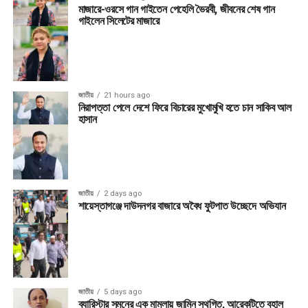
মাজারে-ওরসে গান গাইতেন পেহেলি ভৈরবী, জীবনের শেষ গান
গাইলেন সিলেটের মাজারে
জাতীয়
21 hours ago
নিরাপত্তা পেলে দেশে ফিরে বিচারের মুখোমুখি হতে চান সাকিব আল
হাসান
জাতীয়
2 days ago
শায়েস্তাগঞ্জে দাউদনগর বাজারে অবৈধ ফুটপাত উচ্ছেদে অভিযান
জাতীয়
5 days ago
ব্যারিস্টার সুমনের এক মামলায় জামিন স্থগিত, আরেকটিতে বহাল