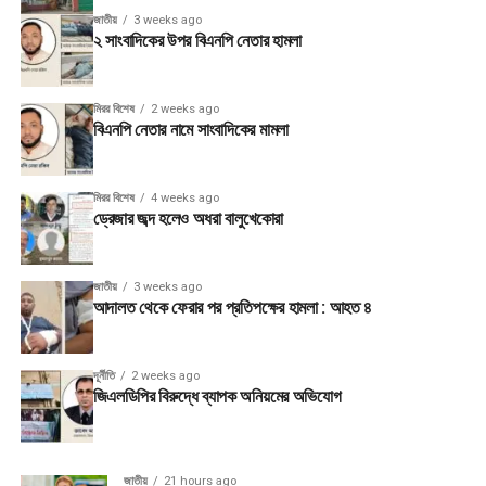
জাতীয়
3 weeks ago
২ সাংবাদিকের উপর বিএনপি নেতার হামলা
মিরর বিশেষ
2 weeks ago
বিএনপি নেতার নামে সাংবাদিকের মামলা
মিরর বিশেষ
4 weeks ago
ড্রেজার জব্দ হলেও অধরা বালুখেকোরা
জাতীয়
3 weeks ago
আদালত থেকে ফেরার পর প্রতিপক্ষের হামলা : আহত ৪
দূর্নীতি
2 weeks ago
জিএলডিপির বিরুদ্ধে ব্যাপক অনিয়মের অভিযোগ
জাতীয়
21 hours ago