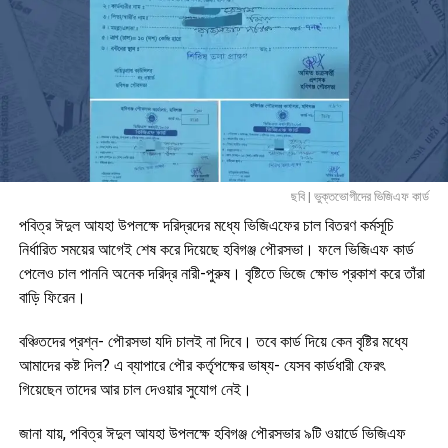
ছবি | ভুক্তভোগীদের ভিজিএফ কার্ড
পবিত্র ঈদুল আযহা উপলক্ষে দরিদ্রদের মধ্যে ভিজিএফের চাল বিতরণ কর্মসূচি
নির্ধারিত সময়ের আগেই শেষ করে দিয়েছে হবিগঞ্জ পৌরসভা। ফলে ভিজিএফ কার্ড
পেলেও চাল পাননি অনেক দরিদ্র নারী-পুরুষ। বৃষ্টিতে ভিজে ক্ষোভ প্রকাশ করে তাঁরা
বাড়ি ফিরেন।
বঞ্চিতদের প্রশ্ন- পৌরসভা যদি চালই না দিবে। তবে কার্ড দিয়ে কেন বৃষ্টির মধ্যে
আমাদের কষ্ট দিল? এ ব্যাপারে পৌর কর্তৃপক্ষের ভাষ্য- যেসব কার্ডধারী ফেরৎ
গিয়েছেন তাদের আর চাল দেওয়ার সুযোগ নেই।
জানা যায়, পবিত্র ঈদুল আযহা উপলক্ষে হবিগঞ্জ পৌরসভার ৯টি ওয়ার্ডে ভিজিএফ