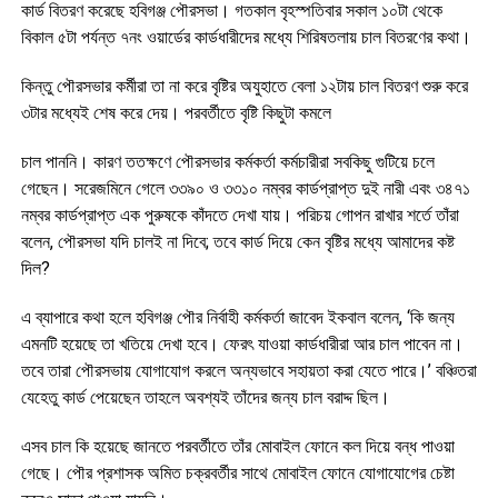
কার্ড বিতরণ করেছে হবিগঞ্জ পৌরসভা। গতকাল বৃহস্পতিবার সকাল ১০টা থেকে
বিকাল ৫টা পর্যন্ত ৭নং ওয়ার্ডের কার্ডধারীদের মধ্যে শিরিষতলায় চাল বিতরণের কথা।
কিন্তু পৌরসভার কর্মীরা তা না করে বৃষ্টির অযুহাতে বেলা ১২টায় চাল বিতরণ শুরু করে
৩টার মধ্যেই শেষ করে দেয়। পরবর্তীতে বৃষ্টি কিছুটা কমলে
চাল পাননি। কারণ ততক্ষণে পৌরসভার কর্মকর্তা কর্মচারীরা সবকিছু গুটিয়ে চলে
গেছেন। সরেজমিনে গেলে ৩৩৯০ ও ৩৩১০ নম্বর কার্ডপ্রাপ্ত দুই নারী এবং ৩৪৭১
নম্বর কার্ডপ্রাপ্ত এক পুরুষকে কাঁদতে দেখা যায়। পরিচয় গোপন রাখার শর্তে তাঁরা
বলেন, পৌরসভা যদি চালই না দিবে; তবে কার্ড দিয়ে কেন বৃষ্টির মধ্যে আমাদের কষ্ট
দিল?
এ ব্যাপারে কথা হলে হবিগঞ্জ পৌর নির্বাহী কর্মকর্তা জাবেদ ইকবাল বলেন, ‘কি জন্য
এমনটি হয়েছে তা খতিয়ে দেখা হবে। ফেরৎ যাওয়া কার্ডধারীরা আর চাল পাবেন না।
তবে তারা পৌরসভায় যোগাযোগ করলে অন্যভাবে সহায়তা করা যেতে পারে।’ বঞ্চিতরা
যেহেতু কার্ড পেয়েছেন তাহলে অবশ্যই তাঁদের জন্য চাল বরাদ্দ ছিল।
এসব চাল কি হয়েছে জানতে পরবর্তীতে তাঁর মোবাইল ফোনে কল দিয়ে বন্ধ পাওয়া
গেছে। পৌর প্রশাসক অমিত চক্রবর্তীর সাথে মোবাইল ফোনে যোগাযোগের চেষ্টা