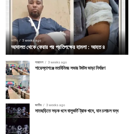
জাতীয়
3 weeks ago
আদালত থেকে ফেরার পর প্রতিপক্ষের হামলা : আহত ৪
সারাদেশ
3 weeks ago
শায়েস্তাগঞ্জে মতবিনিময় সভায় টমটম ভাড়া নির্ধারণ
জাতীয়
3 weeks ago
সাতছড়িতে সড়ক ধসে বালুভর্তি ট্রাক খাদে, যান চলাচল বন্ধ