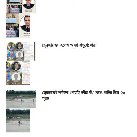
ড্রেজার জব্দ হলেও অধরা বালুখেকোরা
ড্রেজারেই সর্বনাশ: খোয়াই নদীর বাঁধ ভেঙে পানির নিচে ২০
গ্রাম