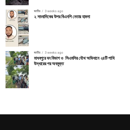
জাতীয়
3 weeks ago
২ সাংবাদিকের উপর বিএনপি নেতার হামলা
জাতীয়
3 weeks ago
মাধবপুরে বন বিভাগ ও সিএমসির যৌথ অভিযানে ২৪টি পাখি
উদ্ধারের পর অবমুক্ত