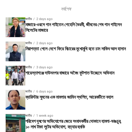
সর্বশেষ
জাতীয়
2 days ago
মাজারে-ওরসে গান গাইতেন পেহেলি ভৈরবী, জীবনের শেষ গান গাইলেন
সিলেটের মাজারে
জাতীয়
2 days ago
নিরাপত্তা পেলে দেশে ফিরে বিচারের মুখোমুখি হতে চান সাকিব আল হাসান
জাতীয়
3 days ago
শায়েস্তাগঞ্জে দাউদনগর বাজারে অবৈধ ফুটপাত উচ্ছেদে অভিযান
জাতীয়
6 days ago
ব্যারিস্টার সুমনের এক মামলায় জামিন স্থগিত, আরেকটিতে বহাল
জাতীয়
1 week ago
পরিবেশ দূষণের অভিযোগের জেরে সংবাদকর্মীর দোকানে হামলা-ভাঙচুর,
১০ লাখ টাকা লুটের অভিযোগ; হত্যার হুমকি