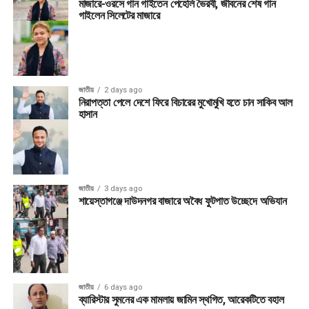
মাজারে-ওরসে গান গাইতেন পেহেলি ভৈরবী, জীবনের শেষ গান
গাইলেন সিলেটের মাজারে
জাতীয়
2 days ago
নিরাপত্তা পেলে দেশে ফিরে বিচারের মুখোমুখি হতে চান সাকিব আল
হাসান
জাতীয়
3 days ago
শায়েস্তাগঞ্জে দাউদনগর বাজারে অবৈধ ফুটপাত উচ্ছেদে অভিযান
জাতীয়
6 days ago
ব্যারিস্টার সুমনের এক মামলায় জামিন স্থগিত, আরেকটিতে বহাল