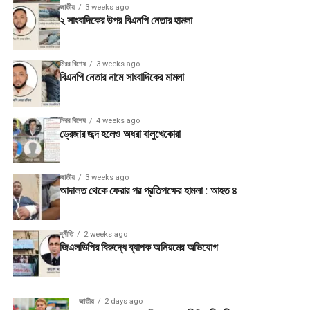
জাতীয়
3 weeks ago
২ সাংবাদিকের উপর বিএনপি নেতার হামলা
মিরর বিশেষ
3 weeks ago
বিএনপি নেতার নামে সাংবাদিকের মামলা
মিরর বিশেষ
4 weeks ago
ড্রেজার জব্দ হলেও অধরা বালুখেকোরা
জাতীয়
3 weeks ago
আদালত থেকে ফেরার পর প্রতিপক্ষের হামলা : আহত ৪
দূর্নীতি
2 weeks ago
জিএলডিপির বিরুদ্ধে ব্যাপক অনিয়মের অভিযোগ
জাতীয়
2 days ago