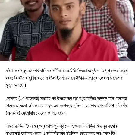
বরিশালের বাবুগঞ্জে শেখ হাসিনার ফাঁসির রায়ে মিষ্টি বিতরণ অনুষ্ঠানে দুই গ্রুপের মধ্যে
সংঘর্ষের ঘটনায় ছুরিকাঘাতে রবিউল ইসলাম নামে ইউনিয়ন ছাত্রদলের এক নেতার
মৃত্যু হয়েছে।
সোমবার (১৭ নভেম্বর) সন্ধ্যার পর উপজেলার আগরপুর হালিমা মান্নান হাসপাতালের
সামনে এ ঘটনা ঘটেছে বলে বাবুগঞ্জের আগরপুর পুলিশ ক্যাম্পের ইনচার্জ উপ পরিদর্শক
(এসআই) দেলোয়ার হোসেন জানিয়েছেন।
নিহত রবিউল ইসলাম (৩০) আগরপুর গ্রামের হাওলাদার বাড়ির মিজানুর রহমান
হাওলাদার দুলালের ছেলে ও জাহাঙ্গীরনগর ইউনিয়ন ছাত্রদলের সহ-সভাপতি।