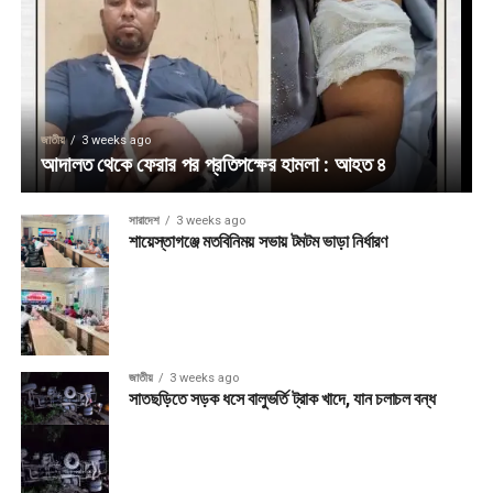
জাতীয়
3 weeks ago
আদালত থেকে ফেরার পর প্রতিপক্ষের হামলা : আহত ৪
সারাদেশ
3 weeks ago
শায়েস্তাগঞ্জে মতবিনিময় সভায় টমটম ভাড়া নির্ধারণ
জাতীয়
3 weeks ago
সাতছড়িতে সড়ক ধসে বালুভর্তি ট্রাক খাদে, যান চলাচল বন্ধ