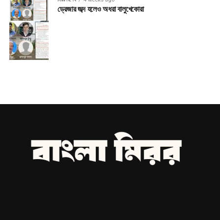
ড্রেজার জব্দ হলেও অধরা বালুখেকোরা