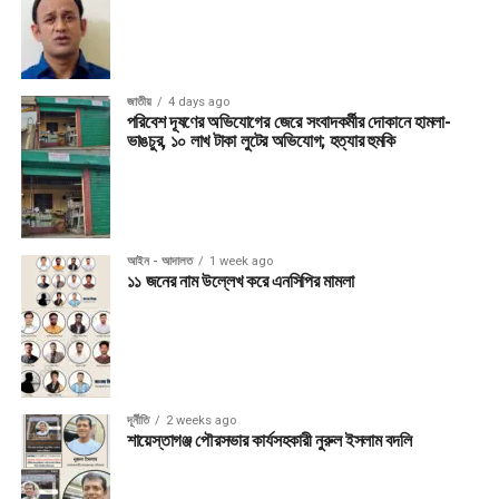
জাতীয়
4 days ago
পরিবেশ দূষণের অভিযোগের জেরে সংবাদকর্মীর দোকানে হামলা-
ভাঙচুর, ১০ লাখ টাকা লুটের অভিযোগ; হত্যার হুমকি
আইন - আদালত
1 week ago
১১ জনের নাম উল্লেখ করে এনসিপির মামলা
দূর্নীতি
2 weeks ago
শায়েস্তাগঞ্জ পৌরসভার কার্যসহকারী নুরুল ইসলাম বদলি