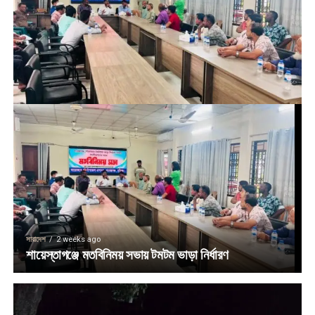
সারাদেশ
2 weeks ago
শায়েস্তাগঞ্জে মতবিনিময় সভায় টমটম ভাড়া নির্ধারণ