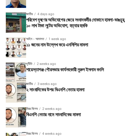
জাতীয়
4 days ago
পরিবেশ দূষণের অভিযোগের জেরে সংবাদকর্মীর দোকানে হামলা-ভাঙচুর,
১০ লাখ টাকা লুটের অভিযোগ; হত্যার হুমকি
আইন - আদালত
1 week ago
১১ জনের নাম উল্লেখ করে এনসিপির মামলা
দূর্নীতি
2 weeks ago
শায়েস্তাগঞ্জ পৌরসভার কার্যসহকারী নুরুল ইসলাম বদলি
জাতীয়
3 weeks ago
২ সাংবাদিকের উপর বিএনপি নেতার হামলা
মিরর বিশেষ
2 weeks ago
বিএনপি নেতার নামে সাংবাদিকের মামলা
মিরর বিশেষ
4 weeks ago