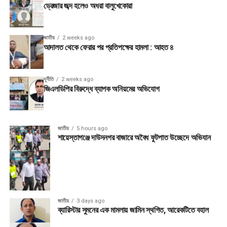
ড্রেজার জব্দ হলেও অধরা বালুখেকোরা
জাতীয়
2 weeks ago
আদালত থেকে ফেরার পর প্রতিপক্ষের হামলা : আহত ৪
দূর্নীতি
2 weeks ago
জিএলডিপির বিরুদ্ধে ব্যাপক অনিয়মের অভিযোগ
জাতীয়
5 hours ago
শায়েস্তাগঞ্জে দাউদনগর বাজারে অবৈধ ফুটপাত উচ্ছেদে অভিযান
জাতীয়
3 days ago
ব্যারিস্টার সুমনের এক মামলায় জামিন স্থগিত, আরেকটিতে বহাল