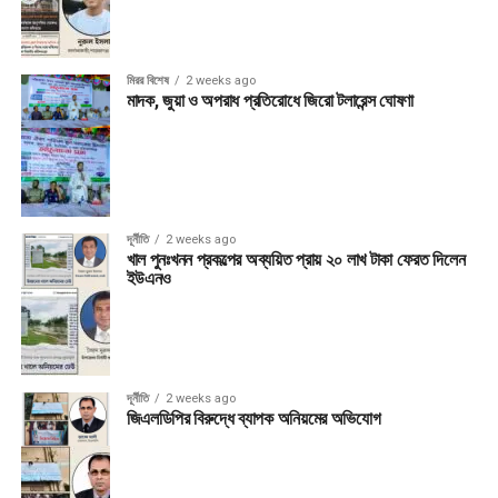
মিরর বিশেষ
2 weeks ago
মাদক, জুয়া ও অপরাধ প্রতিরোধে জিরো টলারেন্স ঘোষণা
দূর্নীতি
2 weeks ago
খাল পুনঃখনন প্রকল্পের অব্যয়িত প্রায় ২০ লাখ টাকা ফেরত দিলেন
ইউএনও
দূর্নীতি
2 weeks ago
জিএলডিপির বিরুদ্ধে ব্যাপক অনিয়মের অভিযোগ