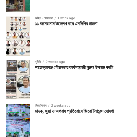
আইন - আদালত
1 week ago
১১ জনের নাম উল্লেখ করে এনসিপির মামলা
দূর্নীতি
2 weeks ago
শায়েস্তাগঞ্জ পৌরসভার কার্যসহকারী নুরুল ইসলাম বদলি
মিরর বিশেষ
2 weeks ago
মাদক, জুয়া ও অপরাধ প্রতিরোধে জিরো টলারেন্স ঘোষণা