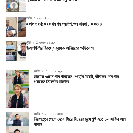
জাতীয়
2 weeks ago
আদালত থেকে ফেরার পর প্রতিপক্ষের হামলা : আহত ৪
দূর্নীতি
2 weeks ago
জিএলডিপির বিরুদ্ধে ব্যাপক অনিয়মের অভিযোগ
জাতীয়
7 hours ago
মাজারে-ওরসে গান গাইতেন পেহেলি ভৈরবী, জীবনের শেষ গান
গাইলেন সিলেটের মাজারে
জাতীয়
7 hours ago
নিরাপত্তা পেলে দেশে ফিরে বিচারের মুখোমুখি হতে চান সাকিব আল
হাসান