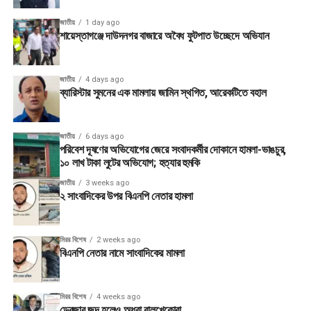
জাতীয়
1 day ago
শায়েস্তাগঞ্জে দাউদনগর বাজারে অবৈধ ফুটপাত উচ্ছেদে অভিযান
জাতীয়
4 days ago
ব্যারিস্টার সুমনের এক মামলায় জামিন স্থগিত, আরেকটিতে বহাল
জাতীয়
6 days ago
পরিবেশ দূষণের অভিযোগের জেরে সংবাদকর্মীর দোকানে হামলা-ভাঙচুর,
১০ লাখ টাকা লুটের অভিযোগ; হত্যার হুমকি
জাতীয়
3 weeks ago
২ সাংবাদিকের উপর বিএনপি নেতার হামলা
মিরর বিশেষ
2 weeks ago
বিএনপি নেতার নামে সাংবাদিকের মামলা
মিরর বিশেষ
4 weeks ago
ড্রেজার জব্দ হলেও অধরা বালুখেকোরা