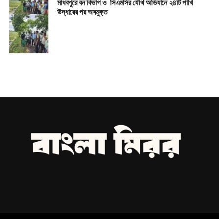
মাধবপুরে বন বিভাগ ও সিএমসির যৌথ অভিযানে ২৪টি পাখি
উদ্ধারের পর অবমুক্ত