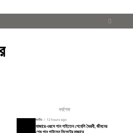
র
সর্বশেষ
জাতীয়
12 hours ago
মাজারে-ওরসে গান গাইতেন পেহেলি ভৈরবী, জীবনের
শেষ গান গাইলেন সিলেটের মাজারে