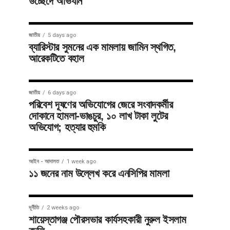
উচ্ছেদে অভিযান
জাতীয়
5 days ago
ব্যারিস্টার সুমনের এক মামলায় জামিন স্থগিত,
আরেকটিতে বহাল
জাতীয়
6 days ago
পরিবেশ দূষণের অভিযোগের জেরে সংবাদকর্মীর
দোকানে হামলা-ভাঙচুর, ১০ লাখ টাকা লুটের
অভিযোগ; হত্যার হুমকি
আইন - আদালত
1 week ago
১১ জনের নাম উল্লেখ করে এনসিপির মামলা
দূর্নীতি
2 weeks ago
শায়েস্তাগঞ্জ পৌরসভার কার্যসহকারী নুরুল ইসলাম