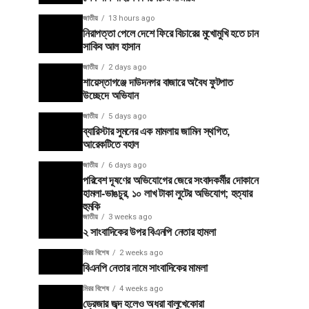
জাতীয়
13 hours ago
নিরাপত্তা পেলে দেশে ফিরে বিচারের মুখোমুখি হতে চান
সাকিব আল হাসান
জাতীয়
2 days ago
শায়েস্তাগঞ্জে দাউদনগর বাজারে অবৈধ ফুটপাত
উচ্ছেদে অভিযান
জাতীয়
5 days ago
ব্যারিস্টার সুমনের এক মামলায় জামিন স্থগিত,
আরেকটিতে বহাল
জাতীয়
6 days ago
পরিবেশ দূষণের অভিযোগের জেরে সংবাদকর্মীর দোকানে
হামলা-ভাঙচুর, ১০ লাখ টাকা লুটের অভিযোগ; হত্যার
হুমকি
জাতীয়
3 weeks ago
২ সাংবাদিকের উপর বিএনপি নেতার হামলা
মিরর বিশেষ
2 weeks ago
বিএনপি নেতার নামে সাংবাদিকের মামলা
মিরর বিশেষ
4 weeks ago
ড্রেজার জব্দ হলেও অধরা বালুখেকোরা