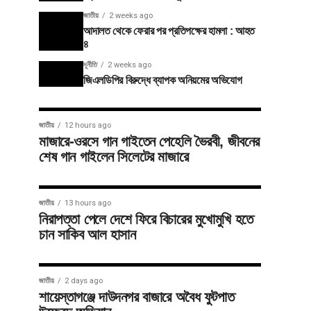
জাতীয়
2 weeks ago
আদালত থেকে ফেরার পর প্রতিপক্ষের হামলা : আহত
৪
দূর্নীতি
2 weeks ago
জিএলডিপির বিরুদ্ধে ব্যাপক অনিয়মের অভিযোগ
জাতীয়
12 hours ago
মাজারে-ওরসে গান গাইতেন পেহেলি ভৈরবী, জীবনের
শেষ গান গাইলেন সিলেটের মাজারে
জাতীয়
13 hours ago
নিরাপত্তা পেলে দেশে ফিরে বিচারের মুখোমুখি হতে
চান সাকিব আল হাসান
জাতীয়
2 days ago
শায়েস্তাগঞ্জে দাউদনগর বাজারে অবৈধ ফুটপাত