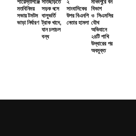
শায়েস্তাগঞ্জে
সাতছড়িতে
২
মাধবপুরে বন
মতবিনিময়
সড়ক ধসে
সাংবাদিকের
বিভাগ
সভায় টমটম
বালুভর্তি
উপর বিএনপি
ও সিএমসির
ভাড়া নির্ধারণ
ট্রাক খাদে,
নেতার হামলা
যৌথ
যান চলাচল
অভিযানে
বন্ধ
২৪টি পাখি
উদ্ধারের পর
অবমুক্ত