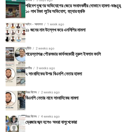
জাতীয়
5 days ago
পরিবেশ দূষণের অভিযোগের জেরে সংবাদকর্মীর দোকানে হামলা-ভাঙচুর,
১০ লাখ টাকা লুটের অভিযোগ; হত্যার হুমকি
আইন - আদালত
1 week ago
১১ জনের নাম উল্লেখ করে এনসিপির মামলা
দূর্নীতি
2 weeks ago
শায়েস্তাগঞ্জ পৌরসভার কার্যসহকারী নুরুল ইসলাম বদলি
জাতীয়
3 weeks ago
২ সাংবাদিকের উপর বিএনপি নেতার হামলা
মিরর বিশেষ
2 weeks ago
বিএনপি নেতার নামে সাংবাদিকের মামলা
মিরর বিশেষ
4 weeks ago
ড্রেজার জব্দ হলেও অধরা বালুখেকোরা