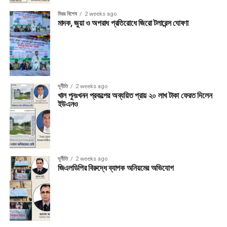
মিরর বিশেষ
2 weeks ago
মাদক, জুয়া ও অপরাধ প্রতিরোধে জিরো টলারেন্স ঘোষণা
দূর্নীতি
2 weeks ago
খাল পুনঃখনন প্রকল্পের অব্যয়িত প্রায় ২০ লাখ টাকা ফেরত দিলেন
ইউএনও
দূর্নীতি
2 weeks ago
জিএলডিপির বিরুদ্ধে ব্যাপক অনিয়মের অভিযোগ