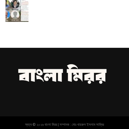
স্বত্ব © ২০২৬ বাংলা মিরর | সম্পাদক : মোঃ খায়রুল ইসলাম সাব্বির