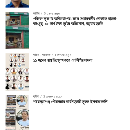
জাতীয়
5 days ago
পরিবেশ দূষণের অভিযোগের জেরে সংবাদকর্মীর দোকানে হামলা-
ভাঙচুর, ১০ লাখ টাকা লুটের অভিযোগ; হত্যার হুমকি
আইন - আদালত
1 week ago
১১ জনের নাম উল্লেখ করে এনসিপির মামলা
দূর্নীতি
2 weeks ago
শায়েস্তাগঞ্জ পৌরসভার কার্যসহকারী নুরুল ইসলাম বদলি