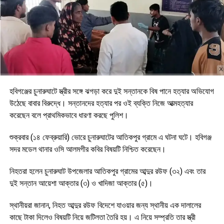
হবিগঞ্জের চুনারুঘাটে স্ত্রীর সঙ্গে ঝগড়া করে দুই সন্তানকে বিষ পানে হত্যার অভিযোগ
উঠেছে বাবার বিরুদ্ধে। সন্তানদের হত্যার পর ওই ব্যক্তি নিজে আত্মহত্যার
করেছেন বলে প্রাথমিকভাবে ধারণা করছে পুলিশ।
শুক্রবার (১৪ ফেব্রুয়ারি) ভোরে চুনারুঘাটের আতিকপুর গ্রামে এ ঘটনা ঘটে। হবিগঞ্জ
সদর মডেল থানার ওসি আলমগীর কবির বিষয়টি নিশ্চিত করেছেন।
নিহতরা হলেন চুনারুঘাট উপজেলার আতিকপুর গ্রামের আব্দুর রউফ (৩২) এবং তার
দুই সন্তান আয়েশা আক্তার (৩) ও খাদিজা আক্তার (৫)।
স্থানীয়রা জানান, নিহত আব্দুর রউফ বিদেশে যাওয়ার জন্য স্থানীয় এক দালালের
কাছে টাকা দিলেও বিষয়টি নিয়ে জটিলতা তৈরি হয়। এ নিয়ে সম্প্রতি তার স্ত্রী