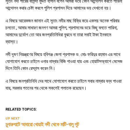
সুতাং নদী পারের বাসিন্দা মুদ্দত হাসান বলেন আমরা ভয়ে কোন আন্দোলন করতে পারিনা
আন্দোলন করার চেষ্টা করলে পুলিশ প্রশাসন দিয়ে আমাদের ভয় দেখানো হয়।
এ বিষয়ে আরেকজন জানান এই সুতাং নদীর মাছ বিক্রি করে একসয় অনেক পরিবার
চলতো , আমার সাধারণ জনগণ আমরা পুলিশ, প্রশাসনের ভয়ে কিছু বলতে পারিনা,
আমাদের দুর্ভোগ তো আর জনপ্রতিনিধিরা বুঝবে না তারা সবাই টাকা ইনকামে
ব্যাস্ত।
নদী দূষণ নিয়ন্ত্রণের বিষয়ে হবিগঞ্জ জেলা প্রশাসক ড. মোঃ ফরিদুর রহমান এর সাথে
যোগাযোগ করতে চাইলে ওনার নাম্বার বিজি পাওয়া যায় এবং হোয়াটসঅ্যাপে মেসেজ
দিলে তিনি কোন রেসপন্স করেন নি।
এ বিষয়ে জনপ্রতিনিধি দের সাথে যোগাযোগ করতে চাইলে সবার নাম্বার বন্ধ পাওয়া
যায়, সরকার পতনের পর থেকে সকলেই পলাতক রয়েছেন।
RELATED TOPICS:
UP NEXT
চুনারুঘাটে আবারো খোয়াই নদী থেকে মাটি-বালু লুট