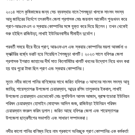
২০১৪ সালে কৃষিকাজের জন্য সেচ ব্যবস্থার নামে শৈলজুড়া খালকে সাংসদ সদস্য
আবু জাহিরের নির্দেশে তৎকালীন জেলা প্রশাসক মোঃ জয়নাল আবেদীন পুনঃখনন করে
প্রাণ-আরএফএল ও স্কয়ার কোম্পানির সঙ্গে যুক্ত করে দিয়ে ছিলেন। তখন থেকেই
শুরু হইছিল রাজিউড়া, লাখাই ইউনিয়নবাসীর সীমাহীন দুর্ভোগ।
পরবর্তী সময়ে ধীরে ধীরে প্রাণ, আরএফএল এবং স্কয়ার কোম্পানির ময়লা আবর্জনা ও
ফ্যাক্টরির বর্জ্যে ভরাট হয়ে গিয়েছিল শৈলজুড়া খালটি। ২০২৩ সালে হবিগঞ্জ জেলা
প্রশাসক ইশরাত জাহানের দীর্ঘ সাত কিলোমিটার খালটি খননের উদ্যোগ নিয়ে খনন করা
হয় যার পুরো টাকা ছিল প্রাণ এবং স্কয়ার কোম্পানির।
সুতাং নদীর কালো পানির বাণিজ্যের সাথে জরিত হবিগঞ্জ ৩ আসনের সাংসদ সদস্য আবু
জাহির, শায়েস্তাগঞ্জ উপজেলা চেয়ারম্যান, আব্দুর রশিদ তালুকদার ইকবাল, লাখাই
উপজেলা চেয়ারম্যান এডভোকেট মোঃ মুশফিউল আলম আজাদ, ব্রাহ্মণডোরা ইউনিয়ন
পরিষদ চেয়ারম্যান হোসাইন মোহাম্মদ আদিল জজ, রাজিউড়া ইউনিয়ন পরিষদ
চেয়ারম্যান বদরুল করিম দুলাল। জরিত আছে হবিগঞ্জ জেলা এবং শায়েস্তাগঞ্জ
উপজেলা ছাত্রলীগের সভাপতি এবং সাধারণ সম্পাদকরা।
নদীর কালো পানির বাণিজ্য নিয়ে নাম প্রকাশে অনিচ্ছুক প্রাণ কোম্পানির এক কর্মকর্তা