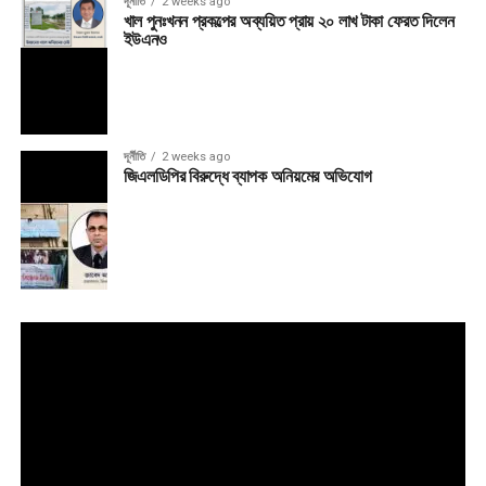
দূর্নীতি
2 weeks ago
খাল পুনঃখনন প্রকল্পের অব্যয়িত প্রায় ২০ লাখ টাকা ফেরত দিলেন
ইউএনও
দূর্নীতি
2 weeks ago
জিএলডিপির বিরুদ্ধে ব্যাপক অনিয়মের অভিযোগ