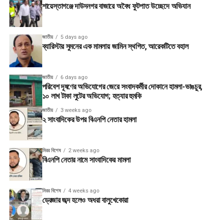
শায়েস্তাগঞ্জে দাউদনগর বাজারে অবৈধ ফুটপাত উচ্ছেদে অভিযান
জাতীয়
5 days ago
ব্যারিস্টার সুমনের এক মামলায় জামিন স্থগিত, আরেকটিতে বহাল
জাতীয়
6 days ago
পরিবেশ দূষণের অভিযোগের জেরে সংবাদকর্মীর দোকানে হামলা-ভাঙচুর,
১০ লাখ টাকা লুটের অভিযোগ; হত্যার হুমকি
জাতীয়
3 weeks ago
২ সাংবাদিকের উপর বিএনপি নেতার হামলা
মিরর বিশেষ
2 weeks ago
বিএনপি নেতার নামে সাংবাদিকের মামলা
মিরর বিশেষ
4 weeks ago
ড্রেজার জব্দ হলেও অধরা বালুখেকোরা