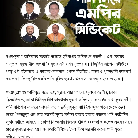
দখল-দূষণে অস্তিত্ব সংকটে পড়েছে হবিগঞ্জের অধিকাংশ নদনদী। এক সময়ের
শান্ত ও স্বচ্ছ নীল জলরাশির সুতাং নদী এখন মৃতপ্রায়। কিছুদিন আগেও নদীতীরে
গড়ে ওঠা হাটবাজার ও গ্রামের লোকজন এখানে নিয়মিত গোসল ও গৃহস্থালি কাজকর্ম
করতেন। কিন্তু শিল্পবর্জ্যে পানি দূষিত হওয়ায় এখন তা অসম্ভব হয়ে পড়েছে।
শায়েস্তাগঞ্জে আলিপুরে গড়ে উঠা, প্রাণ, আরএফএল, স্কায়র ডেমিন, চরকা
টেক্সটাইলসহ আরো বিভিন্ন শিল্প কারখানার দূষণে অস্তিত্ব সংকটের পথে সুতাং নদী।
পানি পরিশোধ না করে সরাসরি কালো দুর্গন্ধযুক্ত পানি শৈলজুড়া খালে ছেড়ে দেয়া
হচ্ছে, শৈলজুড়া খাল হয়ে সরাসরি সুতাং নদীতে হাজার হাজার গ্যালন পানি প্রতিদিন
সুতাং নদীতে আসছে। কোম্পানি গুলোর নিজস্ব ইটিপি ব্যবস্হা থাকলেও এইসব নামে
মাত্র ব্যবহার কারা হয়। জনপ্রতিনিধিদের টাকা দিয়ে সরাসরি কালো পানি সুতাং
নদীতে ফেলা হয়।