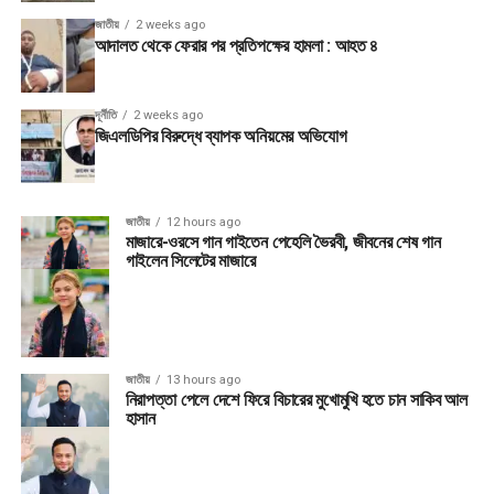
জাতীয়
2 weeks ago
আদালত থেকে ফেরার পর প্রতিপক্ষের হামলা : আহত ৪
দূর্নীতি
2 weeks ago
জিএলডিপির বিরুদ্ধে ব্যাপক অনিয়মের অভিযোগ
জাতীয়
12 hours ago
মাজারে-ওরসে গান গাইতেন পেহেলি ভৈরবী, জীবনের শেষ গান
গাইলেন সিলেটের মাজারে
জাতীয়
13 hours ago
নিরাপত্তা পেলে দেশে ফিরে বিচারের মুখোমুখি হতে চান সাকিব আল
হাসান