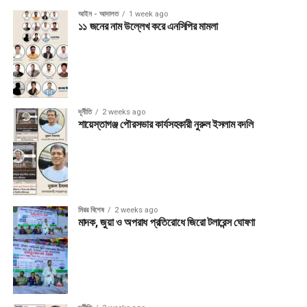
আইন - আদালত
1 week ago
১১ জনের নাম উল্লেখ করে এনসিপির মামলা
দূর্নীতি
2 weeks ago
শায়েস্তাগঞ্জ পৌরসভার কার্যসহকারী নুরুল ইসলাম বদলি
মিরর বিশেষ
2 weeks ago
মাদক, জুয়া ও অপরাধ প্রতিরোধে জিরো টলারেন্স ঘোষণা