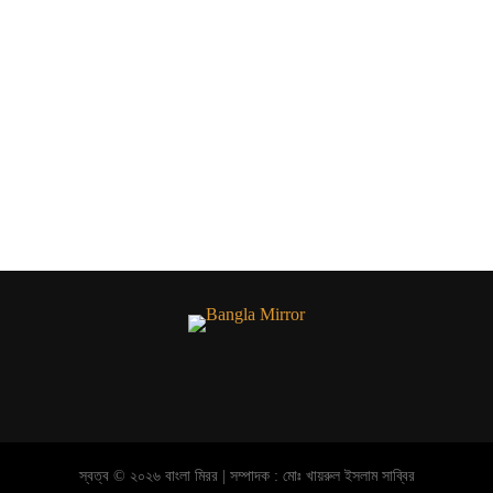
স্বত্ব © ২০২৬ বাংলা মিরর | সম্পাদক : মোঃ খায়রুল ইসলাম সাব্বির