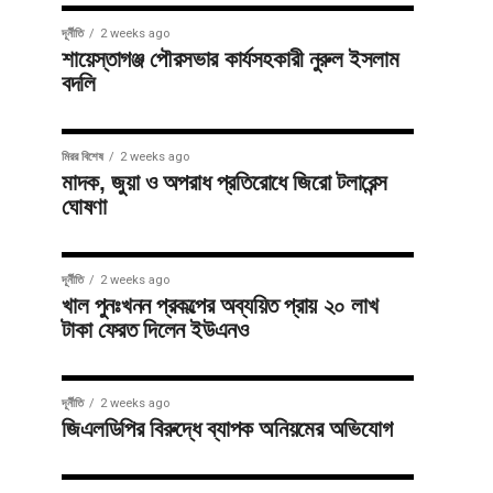
দূর্নীতি
2 weeks ago
শায়েস্তাগঞ্জ পৌরসভার কার্যসহকারী নুরুল ইসলাম
বদলি
মিরর বিশেষ
2 weeks ago
মাদক, জুয়া ও অপরাধ প্রতিরোধে জিরো টলারেন্স
ঘোষণা
দূর্নীতি
2 weeks ago
খাল পুনঃখনন প্রকল্পের অব্যয়িত প্রায় ২০ লাখ
টাকা ফেরত দিলেন ইউএনও
দূর্নীতি
2 weeks ago
জিএলডিপির বিরুদ্ধে ব্যাপক অনিয়মের অভিযোগ