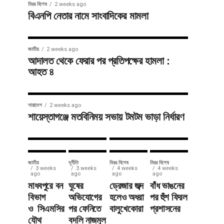
মিরর বিশেষ
2 weeks ago
বিএনপি নেতার নামে সাংবাদিকের মামলা
জাতীয়
3 weeks ago
জাতীয়
3 weeks ago
সাতছড়িতে
২
জাতীয়
2 weeks ago
সড়ক ধসে
সাংবাদিকের
আদালত থেকে ফেরার পর প্রতিপক্ষের হামলা :
আহত ৪
বালুভর্তি
উপর
ট্রাক খাদে,
বিএনপি
যান চলাচল
নেতার
সারাদেশ
2 weeks ago
শায়েস্তাগঞ্জে মতবিনিময় সভায় টমটম ভাড়া নির্ধারণ
বন্ধ
হামলা
জাতীয়
দূর্নীতি
মিরর বিশেষ
মিরর বিশেষ
3 weeks
3 weeks
4 weeks
4 weeks
ago
ago
ago
ago
মাধবপুরে বন
ঘুষের
ড্রেজার জব্দ
বাঁধ ভাঙনের
বিভাগ
অভিযোগের
হলেও অধরা
পর হুঁশ ফিরল
ও সিএমসির
পর ফেনিতে
বালুখেকোরা
প্রশাসনের
যৌথ
বদলি নাজমুল