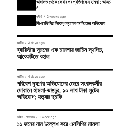
আদালত থেকে ফেরার পর প্রতিপক্ষের হামলা : আহত
৪
দূর্নীতি
2 weeks ago
জিএলডিপির বিরুদ্ধে ব্যাপক অনিয়মের অভিযোগ
জাতীয়
3 days ago
ব্যারিস্টার সুমনের এক মামলায় জামিন স্থগিত,
আরেকটিতে বহাল
জাতীয়
4 days ago
পরিবেশ দূষণের অভিযোগের জেরে সংবাদকর্মীর
দোকানে হামলা-ভাঙচুর, ১০ লাখ টাকা লুটের
অভিযোগ; হত্যার হুমকি
আইন - আদালত
1 week ago
১১ জনের নাম উল্লেখ করে এনসিপির মামলা