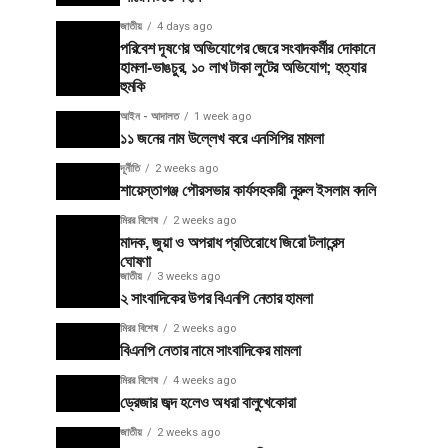
জাতীয়
4 days ago
পরিবেশ দূষণের অভিযোগের জেরে সংবাদকর্মীর দোকানে
হামলা-ভাঙচুর, ১০ লাখ টাকা লুটের অভিযোগ; হত্যার
হুমকি
আইন - আদালত
1 week ago
১১ জনের নাম উল্লেখ করে এনসিপির মামলা
দূর্নীতি
2 weeks ago
শায়েস্তাগঞ্জ পৌরসভার কার্যসহকারী নুরুল ইসলাম বদলি
মিরর বিশেষ
2 weeks ago
মাদক, জুয়া ও অপরাধ প্রতিরোধে জিরো টলারেন্স
ঘোষণা
জাতীয়
3 weeks ago
২ সাংবাদিকের উপর বিএনপি নেতার হামলা
মিরর বিশেষ
2 weeks ago
বিএনপি নেতার নামে সাংবাদিকের মামলা
মিরর বিশেষ
4 weeks ago
ড্রেজার জব্দ হলেও অধরা বালুখেকোরা
জাতীয়
2 weeks ago