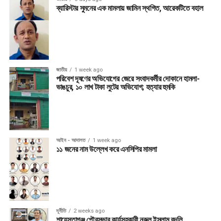
ব্যারিস্টার সুমনের এক মামলায় জামিন স্থগিত, আরেকটিতে বহাল
জাতীয়
1 week ago
পরিবেশ দূষণের অভিযোগের জেরে সংবাদকর্মীর দোকানে হামলা-
ভাঙচুর, ১০ লাখ টাকা লুটের অভিযোগ; হত্যার হুমকি
আইন - আদালত
1 week ago
১১ জনের নাম উল্লেখ করে এনসিপির মামলা
দূর্নীতি
2 weeks ago
শায়েস্তাগঞ্জ পৌরসভার কার্যসহকারী নুরুল ইসলাম বদলি