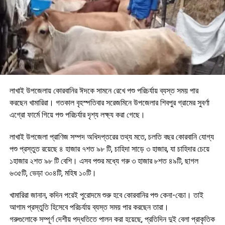
লাখাই উপজেলায় কোরবানির ঈদকে সামনে রেখে পশু পরিচর্যায় ব্যস্ত সময় পার
করছেন খামারিরা। গতকাল বৃহস্পতিবার সরেজমিনে উপজেলার শিবপুর গ্রামের সুবর্ণা
এগ্রো ফার্মে গিয়ে পশু পরিচর্যার দৃশ্য লক্ষ্য করা গেছে।
লাখাই উপজেলা প্রাণিজ সম্পদ অধিদপ্তরের তথ্য মতে, চলতি বছর কোরবানি যোগ্য
পশু প্রস্তুত রয়েছে ৪ হাজার ৭শত ৯৮ টি, চাহিদা সাড়ে ৩ হাজার, যা চাহিদার চেয়ে
১হাজার ২শত ৯৮ টি বেশি। এসব পশুর মধ্যে গরু ৩ হাজার ৮শত ৪৯টি, ছাগল
৬৩৫টি, ভেড়া ৩০৪টি, মহিষ ১০টি।
খামারিরা জানান, কদিন পরেই পুরোদমে শুরু হবে কোরবানির পশু কেনা-বেচা। তাই
আগাম প্রস্তুতি হিসেবে পরিচর্যায় ব্যস্ত সময় পার করছেন তারা।
গরুগুলোকে সম্পূর্ণ দেশীয় পদ্ধতিতে পালন করা হয়েছে, প্রতিদিন দুই বেলা প্রাকৃতিক