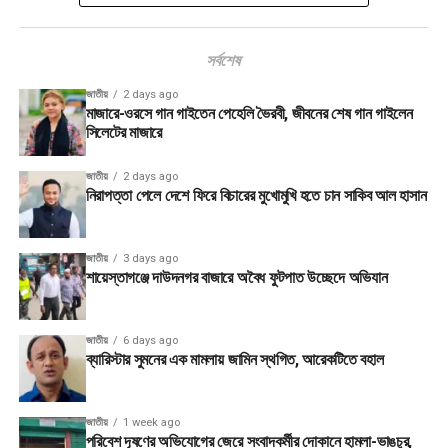
সর্বশেষ
জাতীয়
2 days ago
মাজারে-ওরসে গান গাইতেন পেহেলি ভৈরবী, জীবনের শেষ গান গাইলেন
সিলেটের মাজারে
জাতীয়
2 days ago
নিরাপত্তা পেলে দেশে ফিরে বিচারের মুখোমুখি হতে চান সাকিব আল হাসান
জাতীয়
3 days ago
শায়েস্তাগঞ্জে দাউদনগর বাজারে অবৈধ ফুটপাত উচ্ছেদে অভিযান
জাতীয়
6 days ago
ব্যারিস্টার সুমনের এক মামলায় জামিন স্থগিত, আরেকটিতে বহাল
জাতীয়
1 week ago
পরিবেশ দূষণের অভিযোগের জেরে সংবাদকর্মীর দোকানে হামলা-ভাঙচুর,