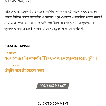
ধরে মিললে ছেড়ে দিব।
অতিরিক্ত দায়িত্ব লাখাই উপজেলা প্রাণিজ সম্পদ কর্মকর্তা আব্দুস সাত্তার বলেন,
গরুকে নিষিদ্ধ কোনো রাসায়নিক ও হরমোন ওষুধ খাওয়ানো থেকে বিরত থাকার পরামর্শ
দেয়া হচ্ছে, পশুর হাটে আমাদের মেডিকেল টিম থাকবে, জালনোট শনাক্তকরণের
ব্যাবস্থাও করা হয়েছে। এদিকে হাটের প্রস্তুতি নিচ্ছে ইজারাদারগণ।
RELATED TOPICS:
UP NEXT
শায়েস্তাগঞ্জে ৫ ট্রাক ভারতীয় চিনি সহ ১৩ জনকে গ্রেফতার করেছে পুলিশ।
DON'T MISS
চৌধুরীর সাথে দুই সৈয়দের লড়াই
YOU MAY LIKE
CLICK TO COMMENT