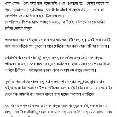
খাদ্য যেমন- , খৈল, কাঁচা ঘাস, গমের ভুসি ও খড় খাওয়ানো হয়। গোসল করানো হয়
প্রায় প্রতিদিনই। প্রতিনিয়ত পশুর থাকার জায়গা পরিষ্কার রাখা হয়। এ ছাড়া
সার্বক্ষণিক ফ্যান চালিয়ে পরিবেশ ঠিক রাখা হয়।
যে পরিমাণ দেশি গরু-ছাগল প্রস্তুত রয়েছে, তা দিয়েই এ উপজেলার কোরবানির
চাহিদা মেটানো সম্ভব।
পশুখাদ্যের দাম বেশি হওয়ায় গরু পালনে খরচ অনেকটা বেড়েছে। একই সঙ্গে চোরাই
পথে যাতে বাহিরের পশু ঢুকতে না পারে সেদিকে নজর রাখার জোর দাবি জানান তারা।
মোড়াকরি গ্রামের খামারি টিটু মোল্লা বলেন, কোরবানির জন্য ১০টি গরু বিক্রির
পরিকল্পনা রয়েছে। তবে পশুখাদ্যের ,দাম বাড়তি খরচ হওয়ায় নায্যমূল্য পাবেন কি না
এ নিয়ে চিন্তিত। গতবছরের তুলনায় এবার ধর দাম কম বলছে ক্রেতারা।
সুবর্ণা এগ্রো ফার্মের মালিক দুসু মিয়া বলেন,দেশীয় পদ্ধতি খড়,,খৈল, ভুষি ও ঘাস
খাইয়ে করোবানির জন্য ১৫টি গরু মোটাতাজাকরণ করেছি বিক্রির জন্য। দেশের বাহির
থেকে গরু আমদানি বন্ধ করতে পারলে নায্য দামের প্রত্যাশা খামারিদের।
শুভ নামে এক গৃহস্থ বলেন, ৩টি গরু বিক্রির জন্য প্রস্তুত করেছি, গরু ৩টির দাম
সাড়ে ৪লক্ষ টাকা হাঁকাচ্ছি, ক্রেতারা সাড়ে ৩ লক্ষ্য থেকে তিন লক্ষ্য ৬০ বলছে। দাম