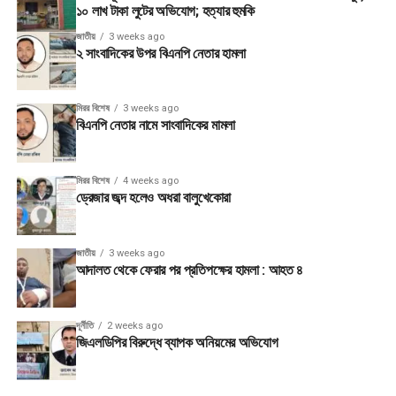
১০ লাখ টাকা লুটের অভিযোগ; হত্যার হুমকি
জাতীয়
3 weeks ago
২ সাংবাদিকের উপর বিএনপি নেতার হামলা
মিরর বিশেষ
3 weeks ago
বিএনপি নেতার নামে সাংবাদিকের মামলা
মিরর বিশেষ
4 weeks ago
ড্রেজার জব্দ হলেও অধরা বালুখেকোরা
জাতীয়
3 weeks ago
আদালত থেকে ফেরার পর প্রতিপক্ষের হামলা : আহত ৪
দূর্নীতি
2 weeks ago
জিএলডিপির বিরুদ্ধে ব্যাপক অনিয়মের অভিযোগ