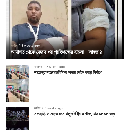
জাতীয়
3 weeks ago
আদালত থেকে ফেরার পর প্রতিপক্ষের হামলা : আহত ৪
সারাদেশ
3 weeks ago
শায়েস্তাগঞ্জে মতবিনিময় সভায় টমটম ভাড়া নির্ধারণ
জাতীয়
3 weeks ago
সাতছড়িতে সড়ক ধসে বালুভর্তি ট্রাক খাদে, যান চলাচল বন্ধ