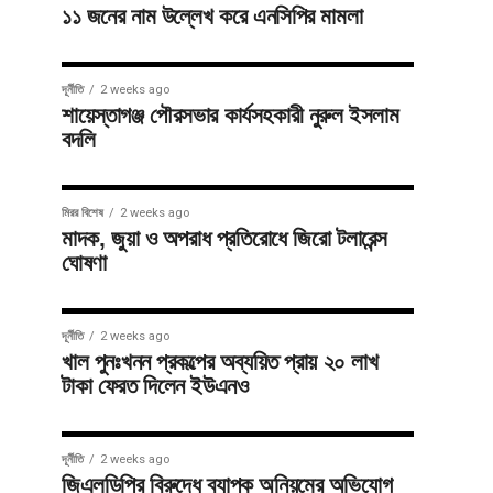
১১ জনের নাম উল্লেখ করে এনসিপির মামলা
দূর্নীতি
2 weeks ago
শায়েস্তাগঞ্জ পৌরসভার কার্যসহকারী নুরুল ইসলাম
বদলি
মিরর বিশেষ
2 weeks ago
মাদক, জুয়া ও অপরাধ প্রতিরোধে জিরো টলারেন্স
ঘোষণা
দূর্নীতি
2 weeks ago
খাল পুনঃখনন প্রকল্পের অব্যয়িত প্রায় ২০ লাখ
টাকা ফেরত দিলেন ইউএনও
দূর্নীতি
2 weeks ago
জিএলডিপির বিরুদ্ধে ব্যাপক অনিয়মের অভিযোগ