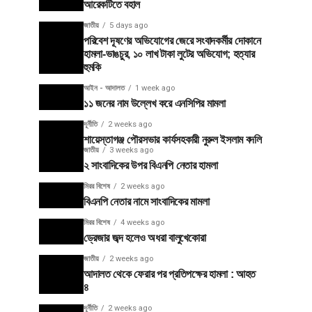
আরেকটিতে বহাল
জাতীয়
5 days ago
পরিবেশ দূষণের অভিযোগের জেরে সংবাদকর্মীর দোকানে
হামলা-ভাঙচুর, ১০ লাখ টাকা লুটের অভিযোগ; হত্যার
হুমকি
আইন - আদালত
1 week ago
১১ জনের নাম উল্লেখ করে এনসিপির মামলা
দূর্নীতি
2 weeks ago
শায়েস্তাগঞ্জ পৌরসভার কার্যসহকারী নুরুল ইসলাম বদলি
জাতীয়
3 weeks ago
২ সাংবাদিকের উপর বিএনপি নেতার হামলা
মিরর বিশেষ
2 weeks ago
বিএনপি নেতার নামে সাংবাদিকের মামলা
মিরর বিশেষ
4 weeks ago
ড্রেজার জব্দ হলেও অধরা বালুখেকোরা
জাতীয়
2 weeks ago
আদালত থেকে ফেরার পর প্রতিপক্ষের হামলা : আহত
৪
দূর্নীতি
2 weeks ago