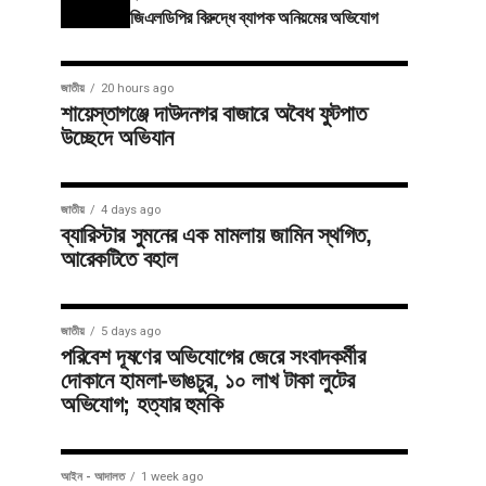
জিএলডিপির বিরুদ্ধে ব্যাপক অনিয়মের অভিযোগ
জাতীয়
20 hours ago
শায়েস্তাগঞ্জে দাউদনগর বাজারে অবৈধ ফুটপাত
উচ্ছেদে অভিযান
জাতীয়
4 days ago
ব্যারিস্টার সুমনের এক মামলায় জামিন স্থগিত,
আরেকটিতে বহাল
জাতীয়
5 days ago
পরিবেশ দূষণের অভিযোগের জেরে সংবাদকর্মীর
দোকানে হামলা-ভাঙচুর, ১০ লাখ টাকা লুটের
অভিযোগ; হত্যার হুমকি
আইন - আদালত
1 week ago