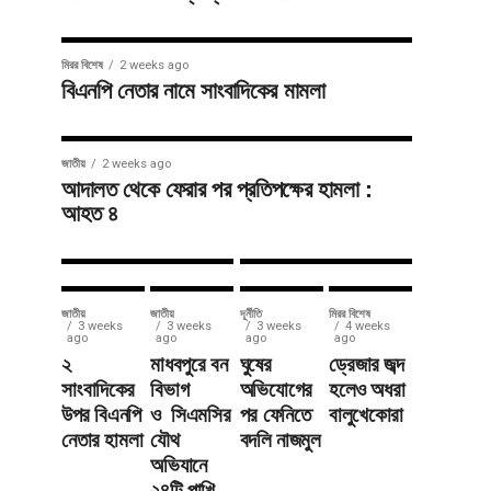
জাতীয়
3 weeks ago
সাতছড়িতে
সারাদেশ
3 weeks ago
মিরর বিশেষ
2 weeks ago
শায়েস্তাগঞ্জে
সড়ক ধসে
বিএনপি নেতার নামে সাংবাদিকের মামলা
মতবিনিময়
বালুভর্তি
সভায়
ট্রাক খাদে,
জাতীয়
2 weeks ago
টমটম ভাড়া
যান চলাচল
আদালত থেকে ফেরার পর প্রতিপক্ষের হামলা :
আহত ৪
নির্ধারণ
বন্ধ
জাতীয়
জাতীয়
দূর্নীতি
মিরর বিশেষ
3 weeks
3 weeks
3 weeks
4 weeks
ago
ago
ago
ago
২
মাধবপুরে বন
ঘুষের
ড্রেজার জব্দ
সাংবাদিকের
বিভাগ
অভিযোগের
হলেও অধরা
উপর বিএনপি
ও সিএমসির
পর ফেনিতে
বালুখেকোরা
নেতার হামলা
যৌথ
বদলি নাজমুল
অভিযানে
২৪টি পাখি