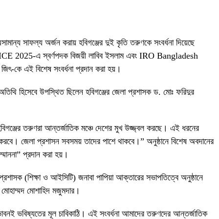
সামান্য সাফল্য অর্জন করায় হবিগঞ্জের দুই কৃতি তরুণকে সংবর্ধনা দিয়েছে
 ৭ম WICE 2025-এ স্বর্ণপদক বিজয়ী লাবিব ইসলাম এবং IRO Bangladesh
জিৎ-কে এই বিশেষ সংবর্ধনা প্রদান করা হয়।
 অতিথি হিসেবে উপস্থিত ছিলেন হবিগঞ্জের জেলা প্রশাসক ড. মোঃ ফরিদুর
বিগঞ্জের তরুণরা আন্তর্জাতিক মঞ্চে দেশের মুখ উজ্জ্বল করছে। এই ধরনের
িত করবে। জেলা প্রশাসন সবসময় তাদের পাশে থাকবে।” অনুষ্ঠানে বিশেষ অবদানের
্মাননা” প্রদান করা হয়।
 প্রশাসক (শিক্ষা ও আইসিটি) জনাবা পাপিয়া আক্তারের সভাপতিত্বে অনুষ্ঠানে
লক মোহাম্মদ মোশাহিদ মজুমদার।
দ্ভাবনই ভবিষ্যতের মূল চাবিকাঠি। এই সংবর্ধনা আমাদের তরুণদের আন্তর্জাতিক