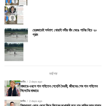
ড্রেজারেই সর্বনাশ: খোয়াই নদীর বাঁধ ভেঙে পানির নিচে ২০
গ্রাম
সর্বশেষ
জাতীয়
2 days ago
মাজারে-ওরসে গান গাইতেন পেহেলি ভৈরবী, জীবনের শেষ গান গাইলেন
সিলেটের মাজারে
জাতীয়
2 days ago
নিরাপত্তা পেলে দেশে ফিরে বিচারের মুখোমুখি হতে চান সাকিব আল হাসান