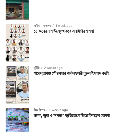
আইন - আদালত
1 week ago
১১ জনের নাম উল্লেখ করে এনসিপির মামলা
দূর্নীতি
2 weeks ago
শায়েস্তাগঞ্জ পৌরসভার কার্যসহকারী নুরুল ইসলাম বদলি
মিরর বিশেষ
2 weeks ago
মাদক, জুয়া ও অপরাধ প্রতিরোধে জিরো টলারেন্স ঘোষণা