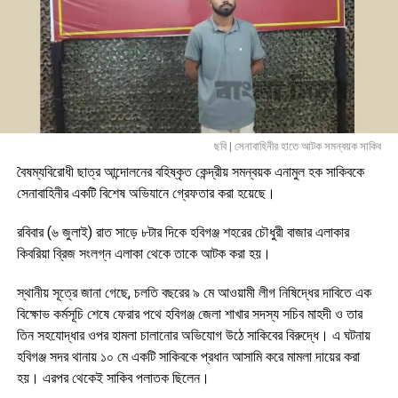
ছবি | সেনাবাহিনীর হাতে আটক সমন্বয়ক সাকিব
বৈষম্যবিরোধী ছাত্র আন্দোলনের বহিষ্কৃত কেন্দ্রীয় সমন্বয়ক এনামুল হক সাকিবকে
সেনাবাহিনীর একটি বিশেষ অভিযানে গ্রেফতার করা হয়েছে।
রবিবার (৬ জুলাই) রাত সাড়ে ৮টার দিকে হবিগঞ্জ শহরের চৌধুরী বাজার এলাকার
কিবরিয়া ব্রিজ সংলগ্ন এলাকা থেকে তাকে আটক করা হয়।
স্থানীয় সূত্রে জানা গেছে, চলতি বছরের ৯ মে আওয়ামী লীগ নিষিদ্ধের দাবিতে এক
বিক্ষোভ কর্মসূচি শেষে ফেরার পথে হবিগঞ্জ জেলা শাখার সদস্য সচিব মাহদী ও তার
তিন সহযোদ্ধার ওপর হামলা চালানোর অভিযোগ উঠে সাকিবের বিরুদ্ধে। এ ঘটনায়
হবিগঞ্জ সদর থানায় ১০ মে একটি সাকিবকে প্রধান আসামি করে মামলা দায়ের করা
হয়। এরপর থেকেই সাকিব পলাতক ছিলেন।