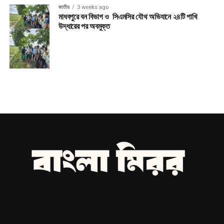
জাতীয়
3 weeks ago
মাধবপুরে বন বিভাগ ও সিএমসির যৌথ অভিযানে ২৪টি পাখি
উদ্ধারের পর অবমুক্ত