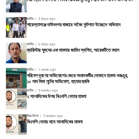
জাতীয়
3 days ago
শায়েস্তাগঞ্জে দাউদনগর বাজারে অবৈধ ফুটপাত উচ্ছেদে অভিযান
জাতীয়
6 days ago
ব্যারিস্টার সুমনের এক মামলায় জামিন স্থগিত, আরেকটিতে বহাল
জাতীয়
1 week ago
পরিবেশ দূষণের অভিযোগের জেরে সংবাদকর্মীর দোকানে হামলা-ভাঙচুর,
১০ লাখ টাকা লুটের অভিযোগ; হত্যার হুমকি
জাতীয়
3 weeks ago
২ সাংবাদিকের উপর বিএনপি নেতার হামলা
মিরর বিশেষ
3 weeks ago
বিএনপি নেতার নামে সাংবাদিকের মামলা