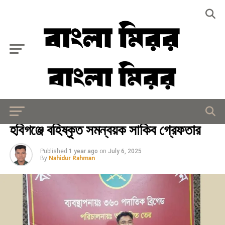
Exit mobile version
আইন - আদালত
হবিগঞ্জে বহিষ্কৃত সমন্বয়ক সাকিব গ্রেফতার
Published
1 year ago
on
July 6, 2025
By
Nahidur Rahman