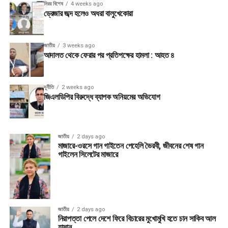
মিরর বিশেষ
4 weeks ago
ড্রেজার জব্দ হলেও অধরা বালুখেকোরা
জাতীয়
3 weeks ago
আদালত থেকে ফেরার পর প্রতিপক্ষের হামলা : আহত ৪
দূর্নীতি
2 weeks ago
জিএলডিপির বিরুদ্ধে ব্যাপক অনিয়মের অভিযোগ
জাতীয়
2 days ago
মাজারে-ওরসে গান গাইতেন পেহেলি ভৈরবী, জীবনের শেষ গান
গাইলেন সিলেটের মাজারে
জাতীয়
2 days ago
নিরাপত্তা পেলে দেশে ফিরে বিচারের মুখোমুখি হতে চান সাকিব আল
হাসান