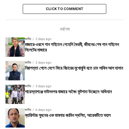
CLICK TO COMMENT
সর্বশেষ
জাতীয়
2 days ago
মাজারে-ওরসে গান গাইতেন পেহেলি ভৈরবী, জীবনের শেষ গান গাইলেন
সিলেটের মাজারে
জাতীয়
2 days ago
নিরাপত্তা পেলে দেশে ফিরে বিচারের মুখোমুখি হতে চান সাকিব আল হাসান
জাতীয়
3 days ago
শায়েস্তাগঞ্জে দাউদনগর বাজারে অবৈধ ফুটপাত উচ্ছেদে অভিযান
জাতীয়
6 days ago
ব্যারিস্টার সুমনের এক মামলায় জামিন স্থগিত, আরেকটিতে বহাল