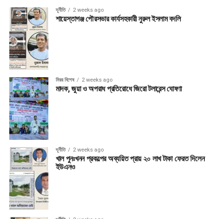
দূর্নীতি
2 weeks ago
শায়েস্তাগঞ্জ পৌরসভার কার্যসহকারী নুরুল ইসলাম বদলি
মিরর বিশেষ
2 weeks ago
মাদক, জুয়া ও অপরাধ প্রতিরোধে জিরো টলারেন্স ঘোষণা
দূর্নীতি
2 weeks ago
খাল পুনঃখনন প্রকল্পের অব্যয়িত প্রায় ২০ লাখ টাকা ফেরত দিলেন
ইউএনও