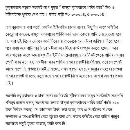
বুল্লাবাজার সড়কে সরকারি লগে যুক্ত ” রাস্তা ব্যাবহারের পাকিং কার্ড” মিশু ও
ইজিবাইকে ঝুলতে দেখা যায়। যাহার গাড়ী নং- ০-০০২৪, ও ০-০০৫৪।
নাম প্রকাশ না করা শর্তে একাধিক ইজিবাইক চালক বলেন, কিছুদিন আগে সমিতির
নেতৃবৃন্দরা বলছেন, রাস্তা ব্যাবহারের পার্কিং কার্ড ছাড়া কোনো গাড়ি চলতে দেয়া হবে
না, যারা দুই দিনের ভেতরে কার্ড নিবেন না তাদেরকে ৫০০ টাকা জরিমানা দিতে হবে।
পরে বাধ্য হয়ে গাড়ি প্রতি ১৫০ টাকা করে দিয়ে কার্ড সংগ্রহ করতে হচ্ছে। আর
বছর খানেক আগে আমরা স্থানীয় ইউনিয়ন চেয়ারম্যান এর নিকট থেকে গাড়ির নাম্বার
প্লেট বাবদ ২১- ২২ শত টাকা বাবদ গাড়ির নাম্বার প্লেট নিয়েছিলাম, তবে সে প্লেট
কাজে লাগে নি, গণহারে সবাই চালাচ্ছে, এখন প্রশ্ন হল চেয়ারম্যান সাহেবের দেওয়া
নাম্বার প্লেট থাকতে, নতুন করে নাম্বার প্লেট নিতে হবে কেন, আমারা এর প্রতিকার
চাই।
সরকারি লঘু ব্যাবহার ও টাকা আদায়ের বিষয়টি স্বীকার করে অত্র সংগঠনটির সভাপতি
খলিলুর রহমান বলেন, সংগঠনের নেতারা রাস্তা ব্যাববহারের পার্কিং কার্ড প্রতি ১৫০
টাকা নির্ধারন করছে, সে মোতাবেক টাকা নেয়া হচ্ছে, আর এ সংগঠনের সাধারন
সম্পাদক ও আওয়ামীলীগ নেতা জুয়েল রানা এবং বাজার কমিটির নেতা রাজিব প্রমুখ
সরকারের লঘুটি যুক্ত করেছে, আমি করে নি।