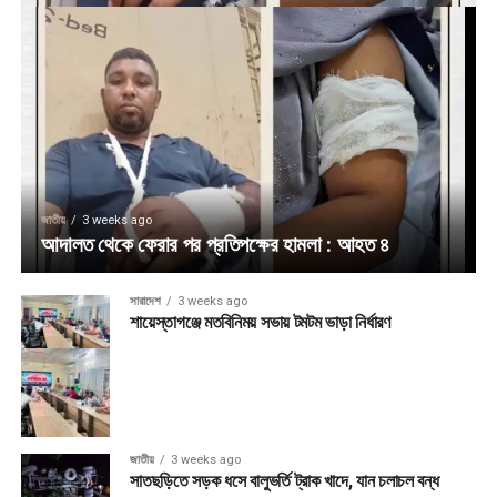
জাতীয়
3 weeks ago
আদালত থেকে ফেরার পর প্রতিপক্ষের হামলা : আহত ৪
সারাদেশ
3 weeks ago
শায়েস্তাগঞ্জে মতবিনিময় সভায় টমটম ভাড়া নির্ধারণ
জাতীয়
3 weeks ago
সাতছড়িতে সড়ক ধসে বালুভর্তি ট্রাক খাদে, যান চলাচল বন্ধ