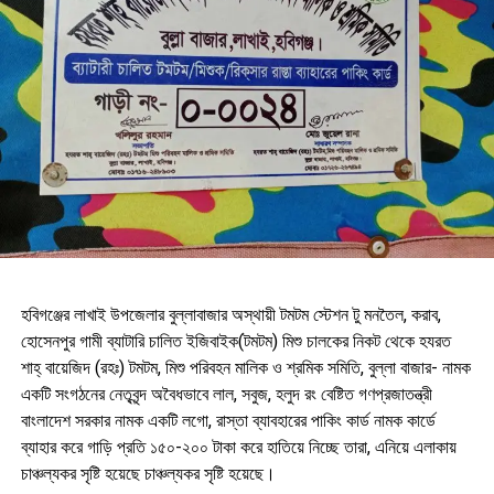
হবিগঞ্জের লাখাই উপজেলার বুল্লাবাজার অস্থায়ী টমটম স্টেশন টু মনতৈল, করাব,
হোসেনপুর গামী ব্যাটারি চালিত ইজিবাইক(টমটম) মিশু চালকের নিকট থেকে হযরত
শাহ্ বায়েজিদ (রহঃ) টমটম, মিশু পরিবহন মালিক ও শ্রমিক সমিতি, বুল্লা বাজার- নামক
একটি সংগঠনের নেতৃবৃন্দ অবৈধভাবে লাল, সবুজ, হলুদ রং বেষ্টিত গণপ্রজাতন্ত্রী
বাংলাদেশ সরকার নামক একটি লগো, রাস্তা ব্যাবহারের পাকিং কার্ড নামক কার্ডে
ব্যাহার করে গাড়ি প্রতি ১৫০-২০০ টাকা করে হাতিয়ে নিচ্ছে তারা, এনিয়ে এলাকায়
চাঞ্চল্যকর সৃষ্টি হয়েছে চাঞ্চল্যকর সৃষ্টি হয়েছে।