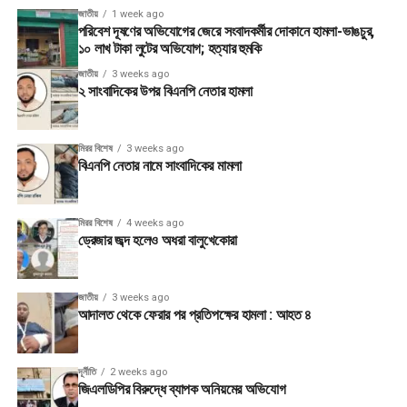
জাতীয়
1 week ago
পরিবেশ দূষণের অভিযোগের জেরে সংবাদকর্মীর দোকানে হামলা-ভাঙচুর,
১০ লাখ টাকা লুটের অভিযোগ; হত্যার হুমকি
জাতীয়
3 weeks ago
২ সাংবাদিকের উপর বিএনপি নেতার হামলা
মিরর বিশেষ
3 weeks ago
বিএনপি নেতার নামে সাংবাদিকের মামলা
মিরর বিশেষ
4 weeks ago
ড্রেজার জব্দ হলেও অধরা বালুখেকোরা
জাতীয়
3 weeks ago
আদালত থেকে ফেরার পর প্রতিপক্ষের হামলা : আহত ৪
দূর্নীতি
2 weeks ago
জিএলডিপির বিরুদ্ধে ব্যাপক অনিয়মের অভিযোগ