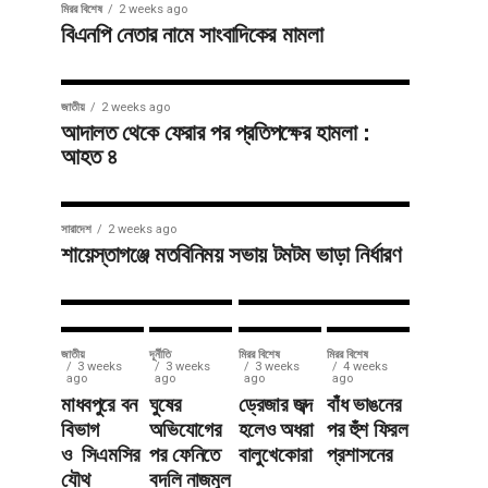
মিরর বিশেষ
2 weeks ago
বিএনপি নেতার নামে সাংবাদিকের মামলা
জাতীয়
3 weeks ago
জাতীয়
3 weeks ago
সাতছড়িতে
২
জাতীয়
2 weeks ago
সড়ক ধসে
সাংবাদিকের
আদালত থেকে ফেরার পর প্রতিপক্ষের হামলা :
আহত ৪
বালুভর্তি
উপর
ট্রাক খাদে,
বিএনপি
যান চলাচল
নেতার
সারাদেশ
2 weeks ago
শায়েস্তাগঞ্জে মতবিনিময় সভায় টমটম ভাড়া নির্ধারণ
বন্ধ
হামলা
জাতীয়
দূর্নীতি
মিরর বিশেষ
মিরর বিশেষ
3 weeks
3 weeks
3 weeks
4 weeks
ago
ago
ago
ago
মাধবপুরে বন
ঘুষের
ড্রেজার জব্দ
বাঁধ ভাঙনের
বিভাগ
অভিযোগের
হলেও অধরা
পর হুঁশ ফিরল
ও সিএমসির
পর ফেনিতে
বালুখেকোরা
প্রশাসনের
যৌথ
বদলি নাজমুল