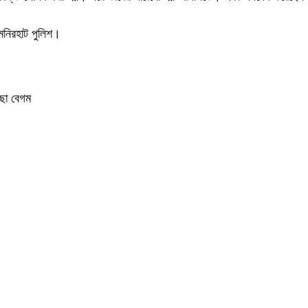
মনিরহাট পুলিশ।
েছা বেগম