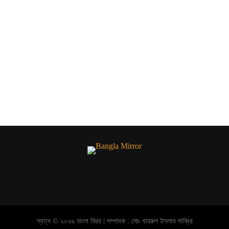
স্বত্ব © ২০২৬ বাংলা মিরর | সম্পাদক : মোঃ খায়রুল ইসলাম সাব্বির