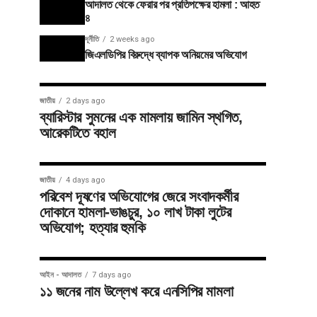
আদালত থেকে ফেরার পর প্রতিপক্ষের হামলা : আহত
৪
দূর্নীতি
2 weeks ago
জিএলডিপির বিরুদ্ধে ব্যাপক অনিয়মের অভিযোগ
জাতীয়
2 days ago
ব্যারিস্টার সুমনের এক মামলায় জামিন স্থগিত,
আরেকটিতে বহাল
জাতীয়
4 days ago
পরিবেশ দূষণের অভিযোগের জেরে সংবাদকর্মীর
দোকানে হামলা-ভাঙচুর, ১০ লাখ টাকা লুটের
অভিযোগ; হত্যার হুমকি
আইন - আদালত
7 days ago
১১ জনের নাম উল্লেখ করে এনসিপির মামলা