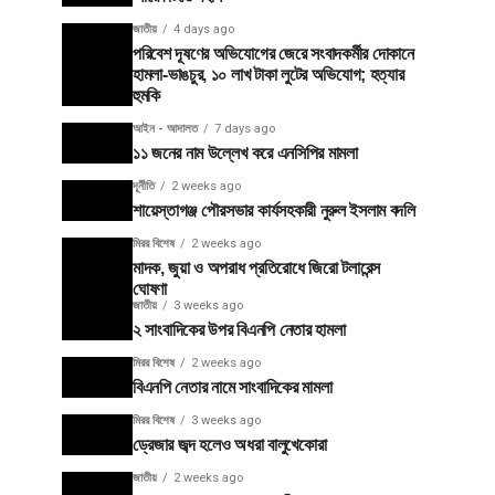
জাতীয়
4 days ago
পরিবেশ দূষণের অভিযোগের জেরে সংবাদকর্মীর দোকানে
হামলা-ভাঙচুর, ১০ লাখ টাকা লুটের অভিযোগ; হত্যার
হুমকি
আইন - আদালত
7 days ago
১১ জনের নাম উল্লেখ করে এনসিপির মামলা
দূর্নীতি
2 weeks ago
শায়েস্তাগঞ্জ পৌরসভার কার্যসহকারী নুরুল ইসলাম বদলি
মিরর বিশেষ
2 weeks ago
মাদক, জুয়া ও অপরাধ প্রতিরোধে জিরো টলারেন্স
ঘোষণা
জাতীয়
3 weeks ago
২ সাংবাদিকের উপর বিএনপি নেতার হামলা
মিরর বিশেষ
2 weeks ago
বিএনপি নেতার নামে সাংবাদিকের মামলা
মিরর বিশেষ
3 weeks ago
ড্রেজার জব্দ হলেও অধরা বালুখেকোরা
জাতীয়
2 weeks ago